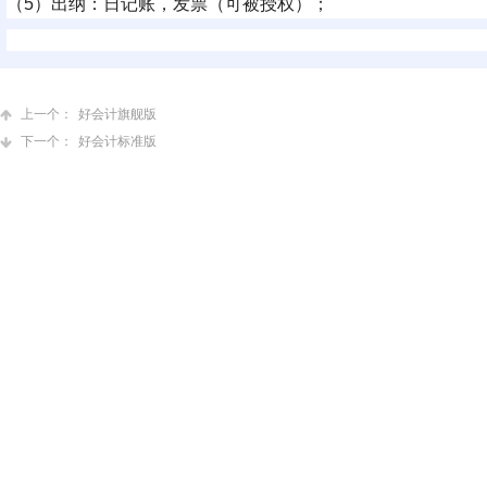
（5）出纳：日记账，发票（可被授权）；
上一个：
好会计旗舰版
下一个：
好会计标准版