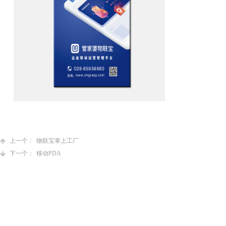
上一个：
物联宝掌上工厂
下一个：
移动PDA