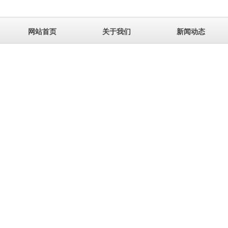
网站首页
关于我们
新闻动态