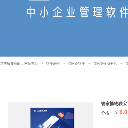
当前所在页面：
网站首页
＞
软件系列
＞
管家婆软件
＞
管家婆移动手机
＞
管家婆物联宝
0.0
价格： ￥