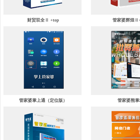
财贸双全Ⅱ +top
管家婆辉煌Ⅱ+ 
管家婆掌上通（定位版）
管家婆熊掌