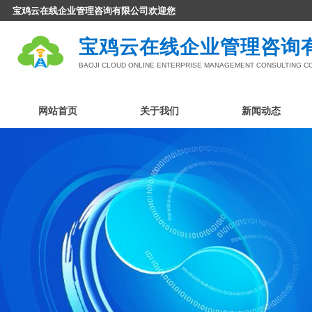
宝鸡云在线企业管理咨询有限公司
欢迎您
宝鸡云在线企业管理咨询
BAOJI CLOUD ONLINE ENTERPRISE MANAGEMENT CONSULTING CO.
网站首页
关于我们
新闻动态