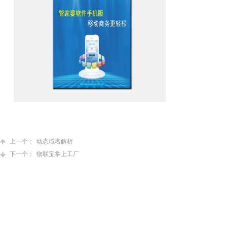
上一个：
动态域名解析
下一个：
物联宝掌上工厂