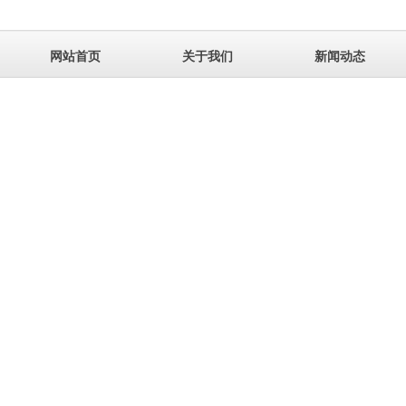
网站首页
关于我们
新闻动态